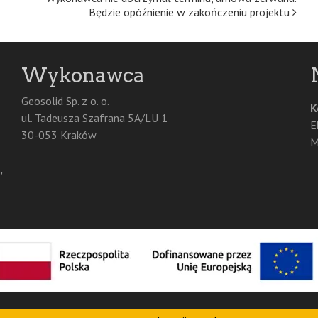
Będzie opóźnienie w zakończeniu projektu
Wykonawca
Geosolid Sp. z o. o.
K
ul. Tadeusza Szafrana 5A/LU 1
E
30-053 Kraków
M
,