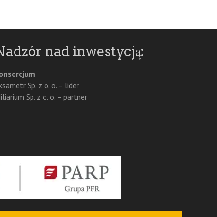
Nadzór nad inwestycją:
onsorcjum
ksametr Sp. z o. o. – lider
iliarium Sp. z o. o. – partner