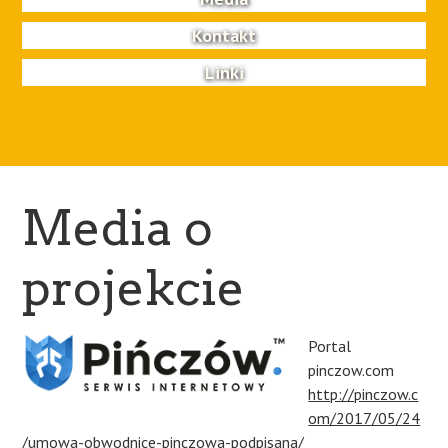
Kontakt
Linki
Media o
projekcie
Portal
pinczow.com
http://pinczow.c
om/2017/05/24
/umowa-obwodnice-pinczowa-podpisana/