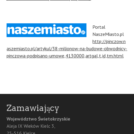
Portal
NaszeMiasto.pl
http://pinczow.n
aszemiasto.pl/artykul/38-milionow-na-budowe-obwodnicy-
pinczowa-podpisano-umowe,4130000,artgal,t,id,tm.html
Zamawiający
Województwo Świetokrzyskie
Aleja IX Wieków Kielc 3,
25-516 Kielce